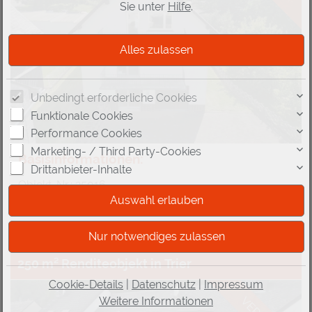
Sie unter
Hilfe
.
Unbedingt erforderliche Cookies
Funktionale Cookies
Performance Cookies
Marketing- / Third Party-Cookies
Basisinformationen:
Drittanbieter-Inhalte
Objekt-Nr.: 25016
56865 Walhausen
Cochem-Zell
Rheinland-Pfalz
250 m² Renditeobjekt in Trier
Cookie-Details
|
Datenschutz
|
Impressum
Weitere Informationen