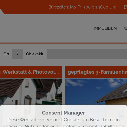
Bürozeiten: Mo-Fr. 9:00 bis 18:00 Uhr
IMMOBILIEN
W
Ort
Objekt-Nr.
gepflegtes 3-Familienh
Mega viel Platz: Wohnhaus mit Einliegerwohnung, Werkstatt & Photovoltaikanlage
Consent Manager
Diese Webseite verwendet Cookies,um Besuchern ein
optimales Nutzererlebnis zu bieten. Bestimmte Inhalte von