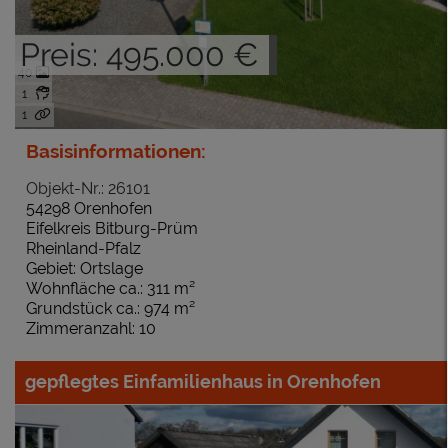
Preis: 495.000 €
40
1
1
Basisinformationen:
Objekt-Nr.: 26101
54298 Orenhofen
Eifelkreis Bitburg-Prüm
Rheinland-Pfalz
Gebiet: Ortslage
Wohnfläche ca.: 311 m²
Grundstück ca.: 974 m²
Zimmeranzahl: 10
gepflegtes Einfamilienhaus in Orenhofen