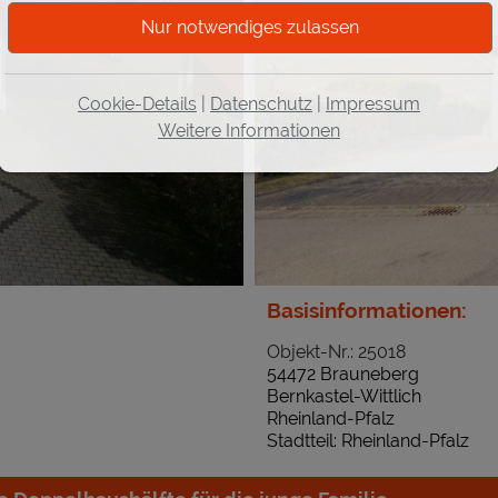
VERKAUFT
Cookie-Details
|
Datenschutz
|
Impressum
Weitere Informationen
Basisinformationen:
Objekt-Nr.: 25018
54472 Brauneberg
Bernkastel-Wittlich
Rheinland-Pfalz
Stadtteil: Rheinland-Pfalz