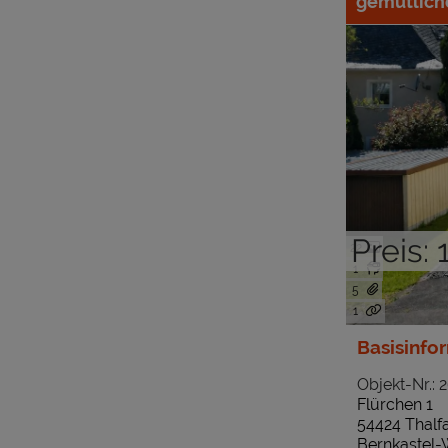
gemütliche
Preis:
22
1
5
1
Basisinfo
Objekt-Nr.: 
Flürchen 1
54424 Thalf
Bernkastel-W