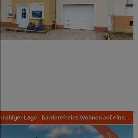
Um fortfahren zu können,müssen Sie eine Cookie-A
treffen. Nachfolgend erhalten Sie eine Erläuterung
verschiedenen Optionen und ihrer Bedeutung.
Alles zulassen:
Jedes Cookie wie z.B. Tracking- und Analytische-Co
sowie Drittanbieter-Inhalte.
Auswahl erlauben:
Es werden nur Drittanbieter-Inhalte oder die Cookie
zugelassen die Sie in den Checkboxen angehakt ha
Nur notwendiges zulassen:
Es werden nur die technisch notwendigen Cooki
zugelassen und keine Drittanbieter-Inhalte.
Ein schicker Bungalow in ruhiger Lage - barrierefreies Wohnen auf einer Etage
Sie können Ihre Cookie-Einstellung jederzeit hier än
Cookie-Details
|
Datenschutz
|
Impressum