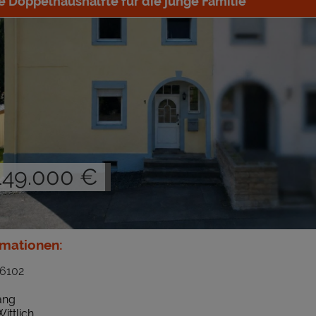
 Doppelhaushälfte für die junge Familie
 149.000 €
rmationen:
26102
ang
ittlich