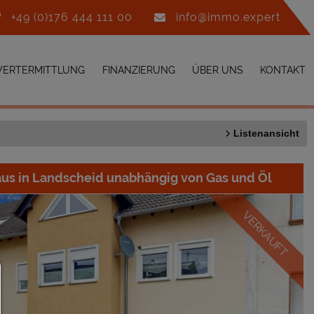
+49 (0)176 444 111 00
info@immo.expert
ERTERMITTLUNG
FINANZIERUNG
ÜBER UNS
KONTAKT
Listenansicht
aus in Landscheid unabhängig von Gas und Öl
VERKAUFT
Consent Manager
HILFE